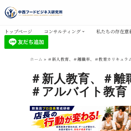
コ
ン
トップページ
コンサルティング
私たちの存在意
テ
ン
ツ
へ
ホーム
»
＃新人教育、＃離職率、＃教育カリキュラ
ス
＃新人教育、＃離
キ
ッ
＃アルバイト教育
プ