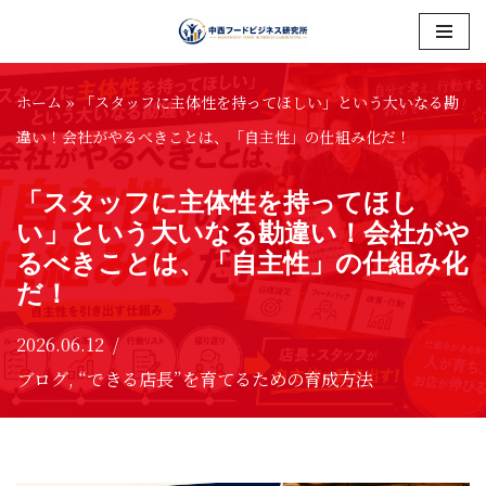
コ
ン
ホーム
»
「スタッフに主体性を持ってほしい」という大いなる勘
テ
違い！会社がやるべきことは、「自主性」の仕組み化だ！
ン
「スタッフに主体性を持ってほし
ツ
い」という大いなる勘違い！会社がや
へ
るべきことは、「自主性」の仕組み化
ス
だ！
キ
ッ
2026.06.12
プ
ブログ
,
“できる店長”を育てるための育成方法