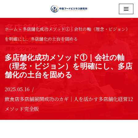
コ
ン
ホーム
»
多店舗化成功メソッド①｜会社の軸（理念・ビジョン）
テ
を明確にし、多店舗化の土台を固める
ン
多店舗化成功メソッド①｜会社の軸
ツ
（理念・ビジョン）を明確にし、多店
へ
舗化の土台を固める
ス
キ
2025.05.16
ッ
飲食店多店舗展開成功のカギ｜人を活かす多店舗化経営12
プ
メソッド完全版