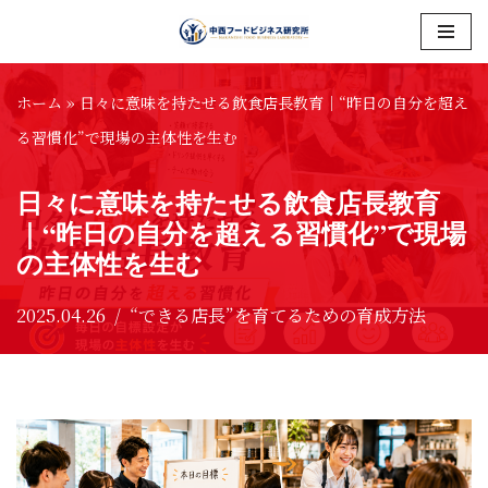
コ
ン
ホーム
»
日々に意味を持たせる飲食店長教育｜“昨日の自分を超え
テ
る習慣化”で現場の主体性を生む
ン
日々に意味を持たせる飲食店長教育
ツ
｜“昨日の自分を超える習慣化”で現場
へ
の主体性を生む
ス
キ
2025.04.26
“できる店長”を育てるための育成方法
ッ
プ