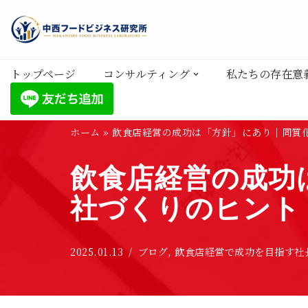
コ
ン
トップページ
コンサルティング
私たちの存在意
テ
ン
ツ
ホーム
»
飲食店経営の成功は「方針」にあり｜同質
へ
ス
飲食店経営の成功
キ
ッ
社づくりのヒント
プ
2025.01.13
ブログ
,
飲食店経営で成功を目指す社