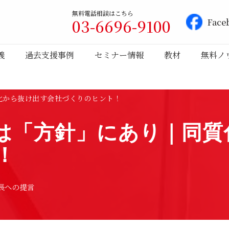
無料電話相談はこちら
03-6696-9100
Face
義
過去支援事例
セミナー情報
教材
無料ノ
化から抜け出す会社づくりのヒント！
は「方針」にあり｜同質
！
長への提言