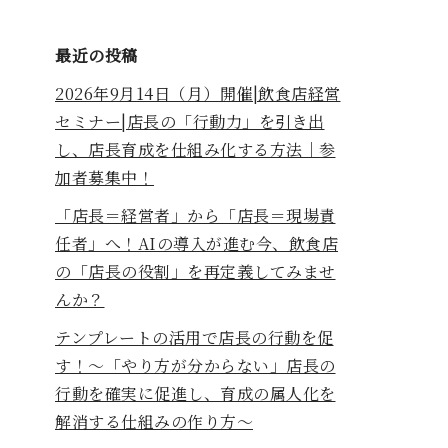
最近の投稿
2026年9月14日（月）開催|飲食店経営
セミナー|店長の「行動力」を引き出
し、店長育成を仕組み化する方法｜参
加者募集中！
「店長＝経営者」から「店長＝現場責
任者」へ！AIの導入が進む今、飲食店
の「店長の役割」を再定義してみませ
んか？
テンプレートの活用で店長の行動を促
す！～「やり方が分からない」店長の
行動を確実に促進し、育成の属人化を
解消する仕組みの作り方～