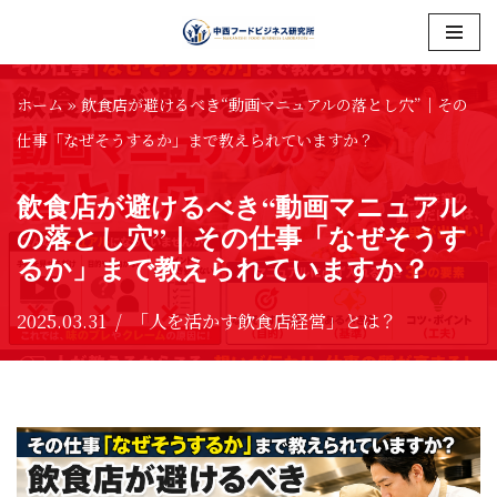
コ
ン
ホーム
»
飲食店が避けるべき“動画マニュアルの落とし穴”｜その
テ
仕事「なぜそうするか」まで教えられていますか？
ン
飲食店が避けるべき“動画マニュアル
ツ
の落とし穴”｜その仕事「なぜそうす
へ
るか」まで教えられていますか？
ス
キ
2025.03.31
「人を活かす飲食店経営」とは？
ッ
プ