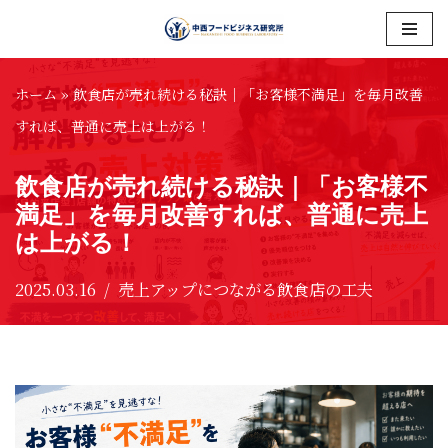
コ
ン
ホーム
»
飲食店が売れ続ける秘訣｜「お客様不満足」を毎月改善
テ
すれば、普通に売上は上がる！
ン
飲食店が売れ続ける秘訣｜「お客様不
ツ
満足」を毎月改善すれば、普通に売上
へ
は上がる！
ス
キ
2025.03.16
売上アップにつながる飲食店の工夫
ッ
プ