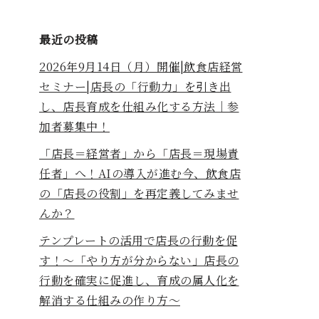
最近の投稿
2026年9月14日（月）開催|飲食店経営
セミナー|店長の「行動力」を引き出
し、店長育成を仕組み化する方法｜参
加者募集中！
「店長＝経営者」から「店長＝現場責
任者」へ！AIの導入が進む今、飲食店
の「店長の役割」を再定義してみませ
んか？
テンプレートの活用で店長の行動を促
す！～「やり方が分からない」店長の
行動を確実に促進し、育成の属人化を
解消する仕組みの作り方～