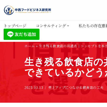
コ
ン
トップページ
コンサルティング
私たちの存在意
テ
ン
ツ
ホーム
»
生き残る飲食店の共通点｜コンセプトを本
へ
ス
生き残る飲食店の
キ
ッ
できているかどう
プ
2025.03.13
売上アップにつながる飲食店の工夫