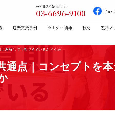
無料電話相談はこちら
03-6696-9100
Face
義
過去支援事例
セミナー情報
教材
無料ノ
当に理解して行動できているかどうか
共通点｜コンセプトを本
か