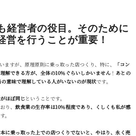
も経営者の役目。そのために
経営を行うことが重要！
いますが、原理原則に乗っ取った店つくり、特に、
「コン
理解できる方が、全体の10％ぐらいしかいません
！
あとの
当の意味で理解している人がいないのが現状
です。
％がほぼ同じ
ということです。
とおり、
飲食業の生存率は10％程度であり、くしくも私が感
す。
基本に乗っ取った上での店つくりでないと、やはり、永く売