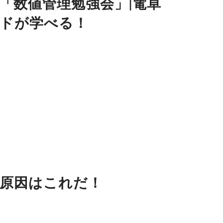
「数値管理勉強会」|電卓
ッドが学べる！
の原因はこれだ！