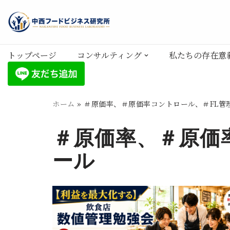
コ
ン
トップページ
コンサルティング
私たちの存在意
テ
ン
ツ
へ
ホーム
»
＃原価率、＃原価率コントロール、＃FL管
ス
＃原価率、＃原価
キ
ッ
ール
プ